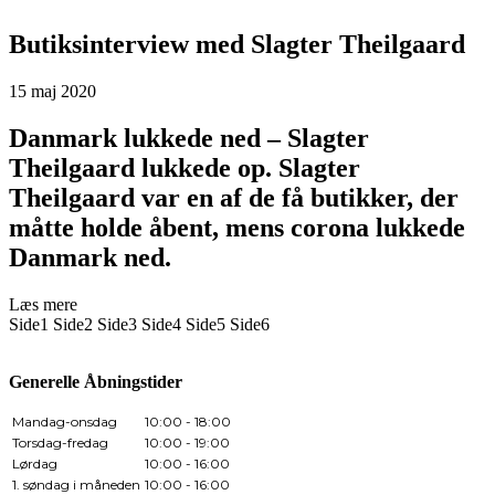
Butiksinterview med Slagter Theilgaard
15 maj 2020
Danmark lukkede ned – Slagter
Theilgaard lukkede op. Slagter
Theilgaard var en af de få butikker, der
måtte holde åbent, mens corona lukkede
Danmark ned.
Læs mere
Side
1
Side
2
Side
3
Side
4
Side
5
Side
6
Generelle Åbningstider
Mandag-onsdag
10:00 - 18:00
Torsdag-fredag
10:00 - 19:00
Lørdag
10:00 - 16:00
1. søndag i måneden
10:00 - 16:00