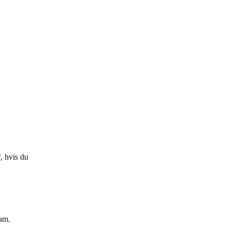
f, hvis du
ham.