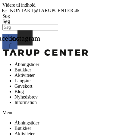
Videre til indhold
KONTAKT@TARUPCENTER.dk
Søg
Søg
acebook-
Instagram
f
Åbningstider
Butikker
Aktiviteter
Langøre
Gavekort
Blog
Nyhedsbrev
Information
Menu
Åbningstider
Butikker
Aktiviteter