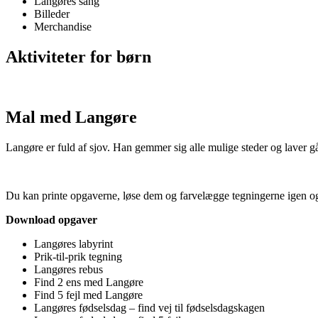
Langøres sang
Billeder
Merchandise
Aktiviteter for børn
Mal med Langøre
Langøre er fuld af sjov. Han gemmer sig alle mulige steder og laver g
Du kan printe opgaverne, løse dem og farvelægge tegningerne igen og
Download opgaver
Langøres labyrint
Prik-til-prik tegning
Langøres rebus
Find 2 ens med Langøre
Find 5 fejl med Langøre
Langøres fødselsdag – find vej til fødselsdagskagen