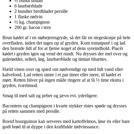
½ bundt timian
6 laurbærblade
2 bundter bredbladet persille
1 flaske rødvin
½ kg. champignon
200 gr. bacon i tern
Brun kødet af i en støbejernsgryde, så det får en stegeskorpe på hele
overfladen, inden det tages op af gryden. Kom tomatpuré i og lad
den brænde lidt af for at fjerne noget af dens syreindhold. Placér
kødet i gryden igen og vend det rundt. Nu drysses der mel over og
gulerødder, selleri, løg, laurbærblade og timian tilsættes.
Hæld vinen over og spæd om nødvendigt op med lidt vand eller
kalvefond. Lad retten simre i et par timer eller mere, til kødet er
mørt. Retten bliver på ingen måde ringere af at få ½ time ekstra i
gryden, tværtimod.
Smag til med salt og peber og jævn evt. yderligere.
Bacontern og champignon i kvarte stykker ristes spøde og drysses
på retten sammen med persille.
Boeuf bourguinon kan serveres med kartoffelmos, løse ris eller bare
godt brød til at dyppe i den kraftfulde rødvinssauce.