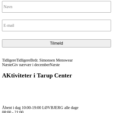
Navn
*
E-
mail
*
CAPTCHA
Tidligere
Tidligere
Brdr. Simonsen Menswear
Næste
Giv nærvær i december
Næste
AKtiviteter i Tarup Center
Åbent i dag
10:00-19:00
LØVBJERG alle dage
08:00 - 21:00