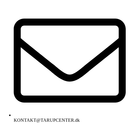
Videre
til
indhold
KONTAKT@TARUPCENTER.dk