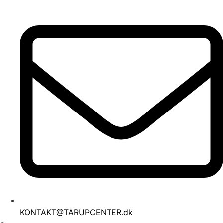
Videre
til
indhold
KONTAKT@TARUPCENTER.dk