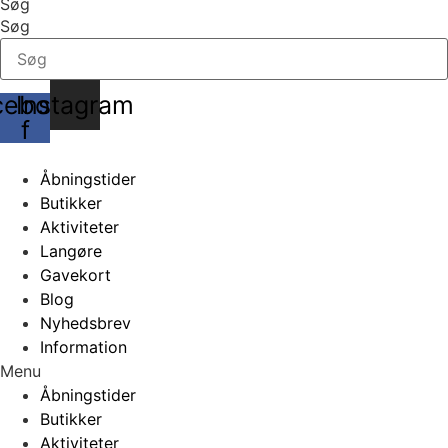
Søg
Søg
cebook-
Instagram
f
Åbningstider
Butikker
Aktiviteter
Langøre
Gavekort
Blog
Nyhedsbrev
Information
Menu
Åbningstider
Butikker
Aktiviteter