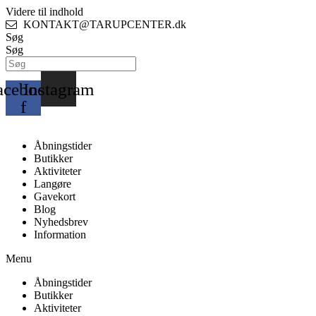
Videre til indhold
KONTAKT@TARUPCENTER.dk
Søg
Søg
acebook-
Instagram
f
Åbningstider
Butikker
Aktiviteter
Langøre
Gavekort
Blog
Nyhedsbrev
Information
Menu
Åbningstider
Butikker
Aktiviteter