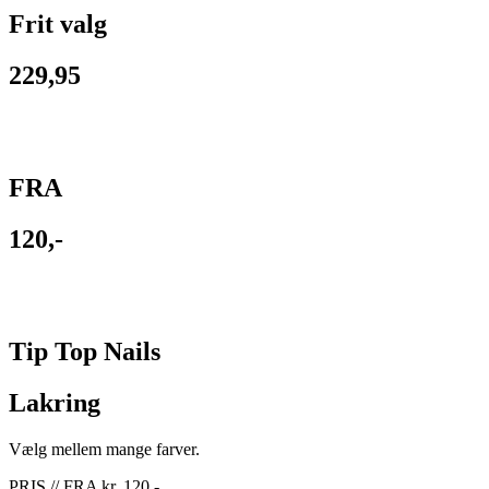
Frit valg
229,95
FRA
120,-
Tip Top Nails
Lakring
Vælg mellem mange farver.
PRIS // FRA kr. 120,-