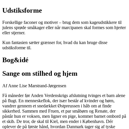
Udstiksforme
Forskellige faconer og motiver – brug dem som kageudstikkere til
julens sprøde småkager eller når marcipanen skal formes som hjerter
eller stjerner.
Kun fantasien sætter grænser for, hvad du kan bruge disse
udstiksforme til.
Bog&idé
Sange om stilhed og hjem
Af Anne Lise Marstrand-Jørgensen
Få måneder før Anden Verdenskrigs afslutning tvinges et barn alene
på flugt. En menneskeflok, der især består af kvinder og børn,
vandrer gennem et snedækket Østpreussen i håb om at finde
sikkerhed. Sammen med Fruen, et par småbørn og Renate, der
påstår hun er voksen, men ligner en pige, kommer barnet ombord på
et skib. De tror, de skal til Kiel, men ender i København. Dér
oplever de på første hånd, hvordan Danmark tager sig af tyske