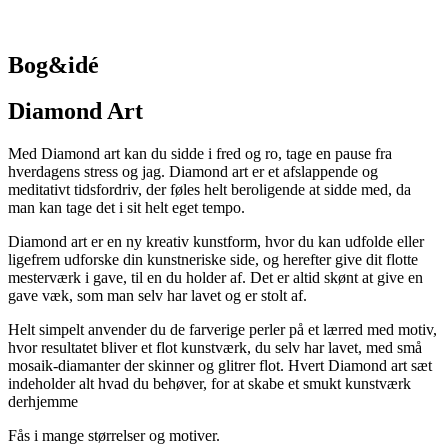
Bog&idé
Diamond Art
Med Diamond art kan du sidde i fred og ro, tage en pause fra
hverdagens stress og jag. Diamond art er et afslappende og
meditativt tidsfordriv, der føles helt beroligende at sidde med, da
man kan tage det i sit helt eget tempo.
Diamond art er en ny kreativ kunstform, hvor du kan udfolde eller
ligefrem udforske din kunstneriske side, og herefter give dit flotte
mesterværk i gave, til en du holder af. Det er altid skønt at give en
gave væk, som man selv har lavet og er stolt af.
Helt simpelt anvender du de farverige perler på et lærred med motiv,
hvor resultatet bliver et flot kunstværk, du selv har lavet, med små
mosaik-diamanter der skinner og glitrer flot. Hvert Diamond art sæt
indeholder alt hvad du behøver, for at skabe et smukt kunstværk
derhjemme
Fås i mange størrelser og motiver.