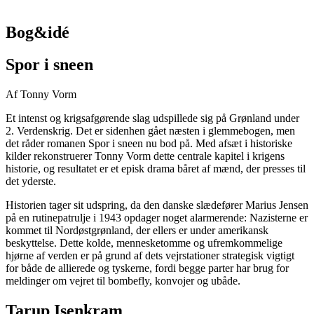
Bog&idé
Spor i sneen
Af Tonny Vorm
Et intenst og krigsafgørende slag udspillede sig på Grønland under
2. Verdenskrig. Det er sidenhen gået næsten i glemmebogen, men
det råder romanen Spor i sneen nu bod på. Med afsæt i historiske
kilder rekonstruerer Tonny Vorm dette centrale kapitel i krigens
historie, og resultatet er et episk drama båret af mænd, der presses til
det yderste.
Historien tager sit udspring, da den danske slædefører Marius Jensen
på en rutinepatrulje i 1943 opdager noget alarmerende: Nazisterne er
kommet til Nordøstgrønland, der ellers er under amerikansk
beskyttelse. Dette kolde, mennesketomme og ufremkommelige
hjørne af verden er på grund af dets vejrstationer strategisk vigtigt
for både de allierede og tyskerne, fordi begge parter har brug for
meldinger om vejret til bombefly, konvojer og ubåde.
Tarup Isenkram