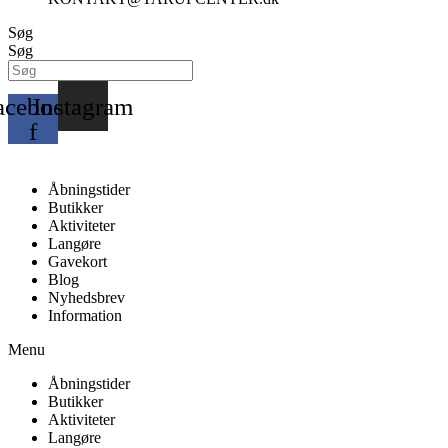
Søg
Søg
acebook-
Instagram
f
Åbningstider
Butikker
Aktiviteter
Langøre
Gavekort
Blog
Nyhedsbrev
Information
Menu
Åbningstider
Butikker
Aktiviteter
Langøre