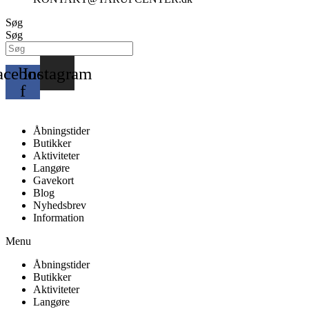
Søg
Søg
acebook-
Instagram
f
Åbningstider
Butikker
Aktiviteter
Langøre
Gavekort
Blog
Nyhedsbrev
Information
Menu
Åbningstider
Butikker
Aktiviteter
Langøre