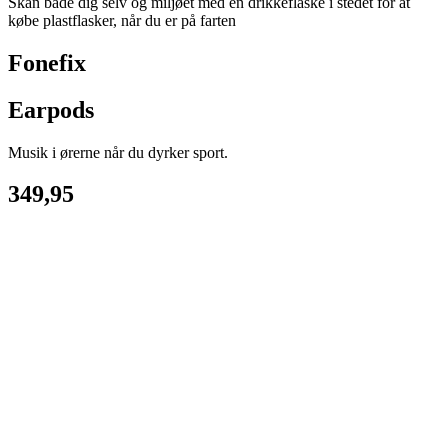
Skån både dig selv og miljøet med en drikkeflaske i stedet for at
købe plastflasker, når du er på farten
Fonefix
Earpods
Musik i ørerne når du dyrker sport.
349,95