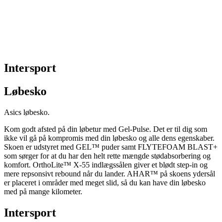
Intersport
Løbesko
Asics løbesko.
Kom godt afsted på din løbetur med Gel-Pulse. Det er til dig som
ikke vil gå på kompromis med din løbesko og alle dens egenskaber.
Skoen er udstyret med GEL™ puder samt FLYTEFOAM BLAST+
som sørger for at du har den helt rette mængde stødabsorbering og
komfort. OrthoLite™ X-55 indlægssålen giver et blødt step-in og
mere repsonsivt rebound når du lander. AHAR™ på skoens ydersål
er placeret i områder med meget slid, så du kan have din løbesko
med på mange kilometer.
Intersport