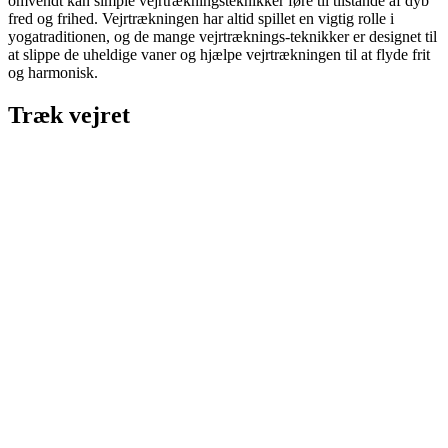
omvendt kan simple vejrtrækningsteknikker føre til tilstande af dyb
fred og frihed. Vejrtrækningen har altid spillet en vigtig rolle i
yogatraditionen, og de mange vejrtræknings-teknikker er designet til
at slippe de uheldige vaner og hjælpe vejrtrækningen til at flyde frit
og harmonisk.
Træk vejret