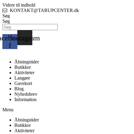
Videre til indhold
KONTAKT@TARUPCENTER.dk
Søg
Søg
acebook-
Instagram
f
Åbningstider
Butikker
Aktiviteter
Langøre
Gavekort
Blog
Nyhedsbrev
Information
Menu
Åbningstider
Butikker
Aktiviteter