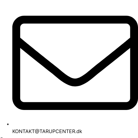
Videre
til
indhold
KONTAKT@TARUPCENTER.dk