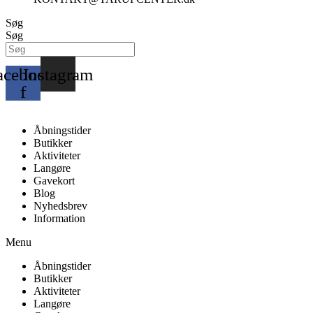
Søg
Søg
acebook-
Instagram
f
Åbningstider
Butikker
Aktiviteter
Langøre
Gavekort
Blog
Nyhedsbrev
Information
Menu
Åbningstider
Butikker
Aktiviteter
Langøre