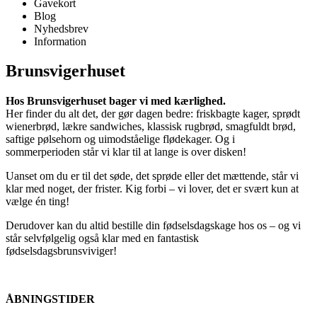
Gavekort
Blog
Nyhedsbrev
Information
Brunsvigerhuset
Hos Brunsvigerhuset bager vi med kærlighed.
Her finder du alt det, der gør dagen bedre: friskbagte kager, sprødt
wienerbrød, lækre sandwiches, klassisk rugbrød, smagfuldt brød,
saftige pølsehorn og uimodståelige flødekager. Og i
sommerperioden står vi klar til at lange is over disken!
Uanset om du er til det søde, det sprøde eller det mættende, står vi
klar med noget, der frister. Kig forbi – vi lover, det er svært kun at
vælge én ting!
Derudover kan du altid bestille din fødselsdagskage hos os – og vi
står selvfølgelig også klar med en fantastisk
fødselsdagsbrunsviviger!
ÅBNINGSTIDER