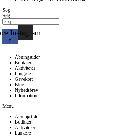
Søg
Søg
acebook-
Instagram
f
Åbningstider
Butikker
Aktiviteter
Langøre
Gavekort
Blog
Nyhedsbrev
Information
Menu
Åbningstider
Butikker
Aktiviteter
Langøre