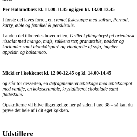
Per Hallundbæk kl. 11.00-11.45 og igen kl. 13.00-13.45
I første del laves forret, en
cremet fiskesuppe med safran, Pernod,
karry, æble og fennikel & persilleolie.
I anden del tilberedes hovedretten,
Grillet kyllingebryst på orientalsk
rissalat med mango, majs, sukkerærter, granatæble, nødder og
koriander samt blomkålspuré og vinaigrette af soja, ingefær,
appelsin og balsamico.
Micki er i køkkenet kl. 12.00-12.45 og kl. 14.00-14.45
og står for desserten, en
defragmenteret æblekage med æblekompot
med vanilje, en kokoscrumble, krystalliseret chokolade samt
flødeskum.
Opskrifterne vil blive tilgængelige her på siden i uge 38 – så kan du
prøve det hele af i dit eget køkken.
Udstillere