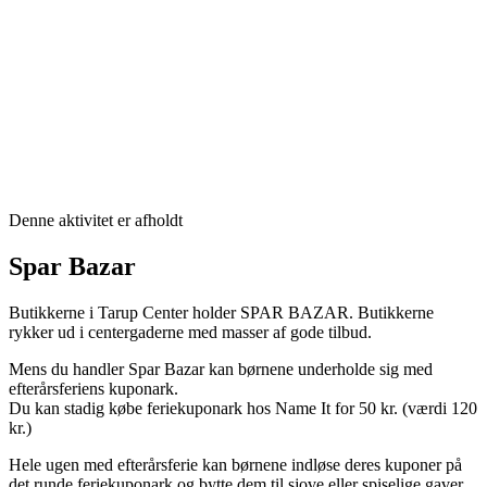
Denne aktivitet er afholdt
Spar Bazar
Butikkerne i Tarup Center holder SPAR BAZAR. Butikkerne
rykker ud i centergaderne med masser af gode tilbud.
Mens du handler Spar Bazar kan børnene underholde sig med
efterårsferiens kuponark.
Du kan stadig købe feriekuponark hos Name It for 50 kr. (værdi 120
kr.)
Hele ugen med efterårsferie kan børnene indløse deres kuponer på
det runde feriekuponark og bytte dem til sjove eller spiselige gaver.