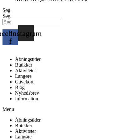
Søg
Søg
acebook-
Instagram
f
Åbningstider
Butikker
Aktiviteter
Langøre
Gavekort
Blog
Nyhedsbrev
Information
Menu
Åbningstider
Butikker
Aktiviteter
Langøre