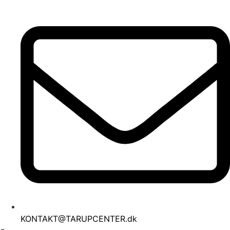
Videre
til
indhold
KONTAKT@TARUPCENTER.dk