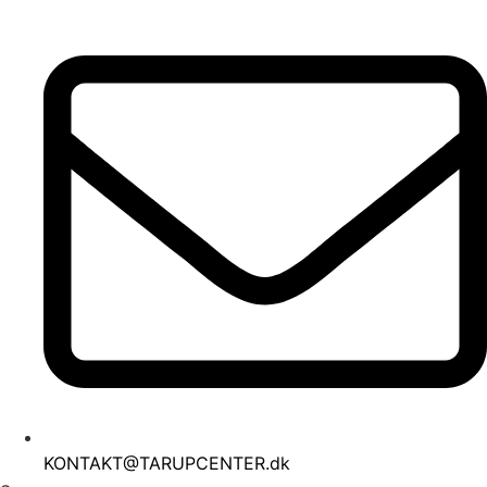
Videre
til
indhold
KONTAKT@TARUPCENTER.dk