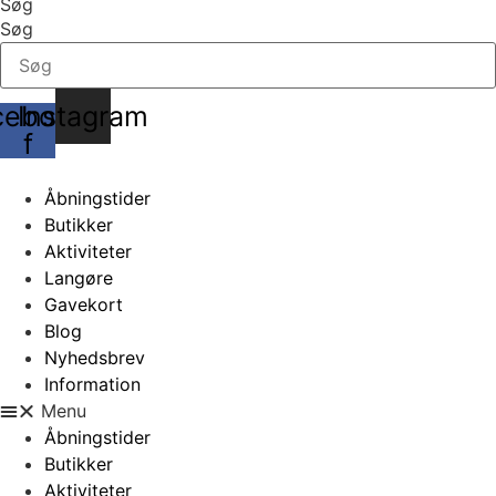
Søg
Søg
cebook-
Instagram
f
Åbningstider
Butikker
Aktiviteter
Langøre
Gavekort
Blog
Nyhedsbrev
Information
Menu
Åbningstider
Butikker
Aktiviteter