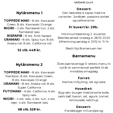
rødbede pure.
Dessert:
Nytårsmenu 1
Den lækreste is tapas med tre
varianter. Jordbær, passions sorbet
og saltkaramel.
TOPPEDE MAKI
– 8 stk. Kawasaki
Green, 8 stk. Kawasaki Orange
Pr kuvert kr. 299,-
NIGIRI
– 2 stk. flamberet tun, 2 stk.
flamberet laks
Minimumbestilling 2. kuverter
RISPAPIR
– 8 stk. And rispapir
Bestilles senest onsdag d. 28/12 2023
URAMAKI
– 8 stk. Spicy tun, 8 stk.
Afhentning søndag d. 31/12 kl. 11-14
Alaska roll, 8 stk. California roll
Bestil Nytårsmenuen her
52 stk. 448 kr.
Børnemenu
Årets børnevenlige 3-retters menu til
Nytårsmenu 2
nytår er sammensat perfekt til de
mindstes smagsløg
TOPPEDE MAKI
– 8 stk. Kawasaki
Rainbow, 8 stk. Kawasaki Green,
Forret:
8 stk. Kawasaki Orange
Nachos m/kylling, ost og salsa
URAMAKI
– 8 stk. Alaska roll, 8 stk.
Super California
Hovedret:
FUTOMAKI
– 6 stk. California, 6 stk.
Byg-selv-burger med brioche bolle,
Spicy laks
sashi bøf, bacon, ost, agurk, tomat,
NIGIRI
– 4 stk. laks, 4 stk. tun, 4 stk.
remoulade, ketchup
rejer, 4 stk. flamberet laks
Dessert:
68 stk. 528 kr.
Pandekager m/vaniljeis og