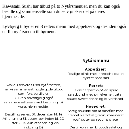
Kawasaki Sushi har tilbud på to Nytårsmenuer, men du kan også
bestille og sammensætte som du selv ønsker det på deres
hjemmeside.
Løvbjerg tilbyder en 3 retters menu med appetizers og desuden også
en fin nytårsmenu til børnene.
Nytårsmenu
Appetizer:
Festlige blinis med krebsehalesalat
pyntet med dild
Skal du servere Sushi nytårsaften,
Forret:
har vi sammensat nogle gode tilbud
Lakse carpaccio på en sprød
som forslag til dig.
salatbund med pinjekerner, tatar
Du kan selvfølgelig også
sauce, sweet deops og kuvertbrød.
sammensætte selv ved bestilling på
vores hjemmeside.
Hovedret:
Saftig souvide bøf af oksefilet med
Bestilling senest 31. december kl. 14
cremet kartoffel gratin, marineret
Afhentning 31. december inden kl. 20
rodfrugter og rødvins glace.
(Efter kl. 15 kun afhentning via
indgang D)
Dertil kommer broccoli salat og