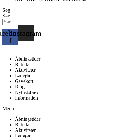
Søg
Søg
acebook-
Instagram
f
Åbningstider
Butikker
Aktiviteter
Langøre
Gavekort
Blog
Nyhedsbrev
Information
Menu
Åbningstider
Butikker
Aktiviteter
Langøre