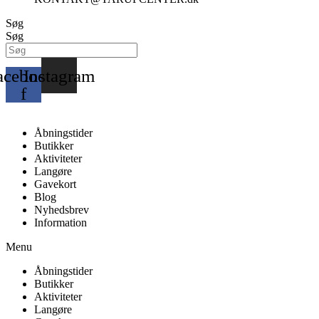
Søg
Søg
acebook-
Instagram
f
Åbningstider
Butikker
Aktiviteter
Langøre
Gavekort
Blog
Nyhedsbrev
Information
Menu
Åbningstider
Butikker
Aktiviteter
Langøre