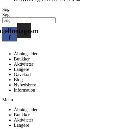
Søg
Søg
acebook-
Instagram
f
Åbningstider
Butikker
Aktiviteter
Langøre
Gavekort
Blog
Nyhedsbrev
Information
Menu
Åbningstider
Butikker
Aktiviteter
Langøre