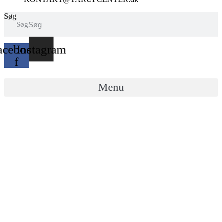
Søg
Søg
acebook-
Instagram
f
Menu