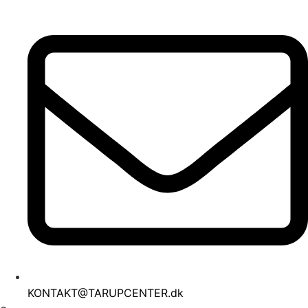
Videre
til
indhold
KONTAKT@TARUPCENTER.dk