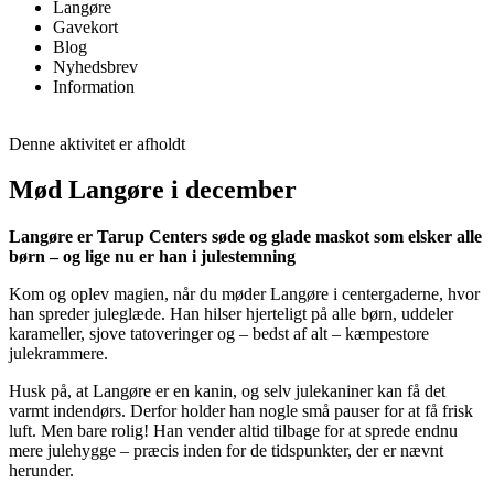
Langøre
Gavekort
Blog
Nyhedsbrev
Information
Denne aktivitet er afholdt
Mød Langøre i december
Langøre er Tarup Centers søde og glade maskot som elsker alle
børn – og lige nu er han i julestemning
Kom og oplev magien, når du møder Langøre i centergaderne, hvor
han spreder juleglæde. Han hilser hjerteligt på alle børn, uddeler
karameller, sjove tatoveringer og – bedst af alt – kæmpestore
julekrammere.
Husk på, at Langøre er en kanin, og selv julekaniner kan få det
varmt indendørs. Derfor holder han nogle små pauser for at få frisk
luft. Men bare rolig! Han vender altid tilbage for at sprede endnu
mere julehygge – præcis inden for de tidspunkter, der er nævnt
herunder.