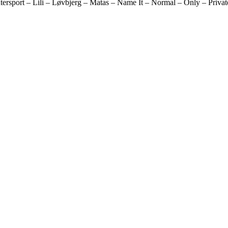
rsport – Lili – Løvbjerg – Matas – Name It – Normal – Only – Private