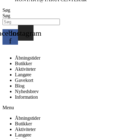
Søg
Søg
acebook-
Instagram
f
Åbningstider
Butikker
Aktiviteter
Langøre
Gavekort
Blog
Nyhedsbrev
Information
Menu
Åbningstider
Butikker
Aktiviteter
Langøre