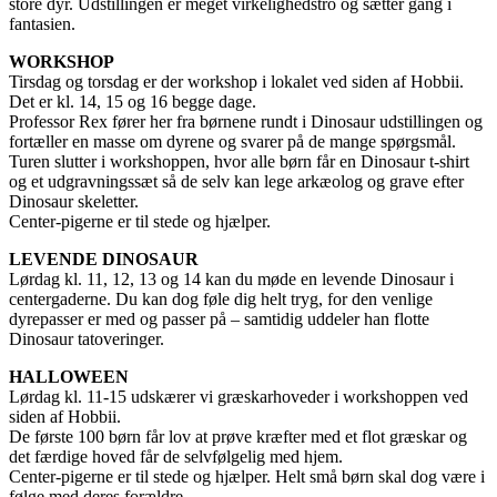
store dyr. Udstillingen er meget virkelighedstro og sætter gang i
fantasien.
WORKSHOP
Tirsdag og torsdag er der workshop i lokalet ved siden af Hobbii.
Det er kl. 14, 15 og 16 begge dage.
Professor Rex fører her fra børnene rundt i Dinosaur udstillingen og
fortæller en masse om dyrene og svarer på de mange spørgsmål.
Turen slutter i workshoppen, hvor alle børn får en Dinosaur t-shirt
og et udgravningssæt så de selv kan lege arkæolog og grave efter
Dinosaur skeletter.
Center-pigerne er til stede og hjælper.
LEVENDE DINOSAUR
Lørdag kl. 11, 12, 13 og 14 kan du møde en levende Dinosaur i
centergaderne. Du kan dog føle dig helt tryg, for den venlige
dyrepasser er med og passer på – samtidig uddeler han flotte
Dinosaur tatoveringer.
HALLOWEEN
Lørdag kl. 11-15 udskærer vi græskarhoveder i workshoppen ved
siden af Hobbii.
De første 100 børn får lov at prøve kræfter med et flot græskar og
det færdige hoved får de selvfølgelig med hjem.
Center-pigerne er til stede og hjælper. Helt små børn skal dog være i
følge med deres forældre.