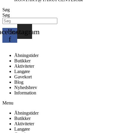
Søg
Søg
acebook-
Instagram
f
Åbningstider
Butikker
Aktiviteter
Langøre
Gavekort
Blog
Nyhedsbrev
Information
Menu
Åbningstider
Butikker
Aktiviteter
Langøre