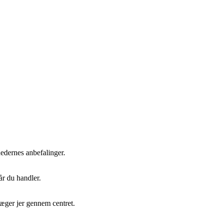
dernes anbefalinger.
når du handler.
evæger jer gennem centret.