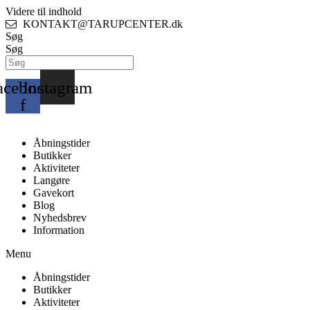
Videre til indhold
KONTAKT@TARUPCENTER.dk
Søg
Søg
acebook-
Instagram
f
Åbningstider
Butikker
Aktiviteter
Langøre
Gavekort
Blog
Nyhedsbrev
Information
Menu
Åbningstider
Butikker
Aktiviteter